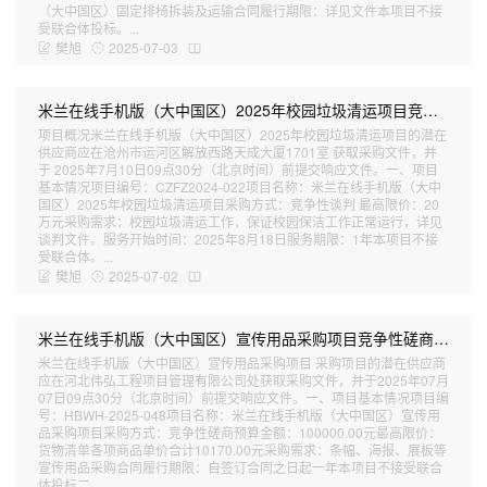
（大中国区）固定排椅拆装及运输合同履行期限：详见文件本项目不接
受联合体投标。...
樊旭
2025-07-03
米兰在线手机版（大中国区）2025年校园垃圾清运项目竞争性谈判公告
项目概况米兰在线手机版（大中国区）2025年校园垃圾清运项目的潜在
供应商应在沧州市运河区解放西路天成大厦1701室 获取采购文件，并
于 2025年7月10日09点30分（北京时间）前提交响应文件。一、项目
基本情况项目编号：CZFZ2024-022项目名称：米兰在线手机版（大中
国区）2025年校园垃圾清运项目采购方式：竞争性谈判 最高限价：20
万元采购需求：校园垃圾清运工作，保证校园保洁工作正常运行，详见
谈判文件。服务开始时间：2025年8月18日服务期限：1年本项目不接
受联合体。...
樊旭
2025-07-02
米兰在线手机版（大中国区）宣传用品采购项目竞争性磋商公告
米兰在线手机版（大中国区）宣传用品采购项目 采购项目的潜在供应商
应在河北伟弘工程项目管理有限公司处获取采购文件，并于2025年07月
07日09点30分（北京时间）前提交响应文件。一、项目基本情况项目编
号：HBWH-2025-048项目名称：米兰在线手机版（大中国区）宣传用
品采购项目采购方式：竞争性磋商预算金额：100000.00元最高限价：
货物清单各项商品单价合计10170.00元采购需求：条幅、海报、展板等
宣传用品采购合同履行期限：自签订合同之日起一年本项目不接受联合
体投标二、...