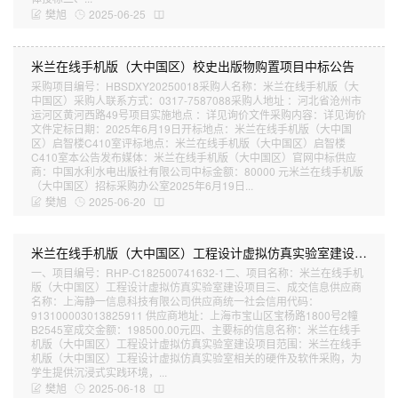
樊旭
2025-06-25
米兰在线手机版（大中国区）校史出版物购置项目中标公告
采购项目编号：HBSDXY20250018采购人名称：米兰在线手机版（大
中国区）采购人联系方式：0317-7587088采购人地址 ：河北省沧州市
运河区黄河西路49号项目实施地点 ：详见询价文件采购内容：详见询价
文件定标日期：2025年6月19日开标地点：米兰在线手机版（大中国
区）启智楼C410室评标地点：米兰在线手机版（大中国区）启智楼
C410室本公告发布媒体：米兰在线手机版（大中国区）官网中标供应
商：中国水利水电出版社有限公司中标金额：80000 元米兰在线手机版
（大中国区）招标采购办公室2025年6月19日...
樊旭
2025-06-20
米兰在线手机版（大中国区）工程设计虚拟仿真实验室建设项目成交结果公告
一、项目编号：RHP-C182500741632-1二、项目名称：米兰在线手机
版（大中国区）工程设计虚拟仿真实验室建设项目三、成交信息供应商
名称：上海静一信息科技有限公司供应商统一社会信用代码：
913100003013825911 供应商地址：上海市宝山区宝杨路1800号2幢
B2545室成交金额：198500.00元四、主要标的信息名称：米兰在线手
机版（大中国区）工程设计虚拟仿真实验室建设项目范围：米兰在线手
机版（大中国区）工程设计虚拟仿真实验室相关的硬件及软件采购，为
学生提供沉浸式实践环境，...
樊旭
2025-06-18