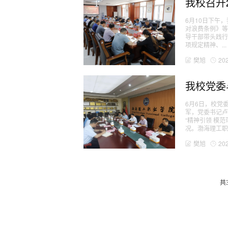
我校召开
6月10日下午
对浪费条例》等
导干部带头践行
项规定精神、...
樊旭
20
我校党委
6月6日，校党
军，党委书记
“精神引领 模
况。渤海理工职
樊旭
20
共