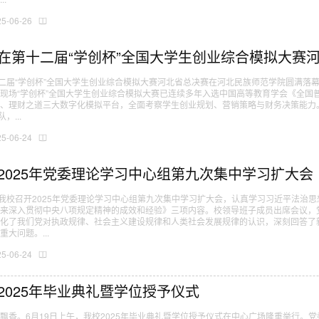
25-06-26
在第十二届“学创杯”全国大学生创业综合模拟大赛
十二届“学创杯”全国大学生创业综合模拟大赛河北省总决赛在河北民族师范学院圆满落
现场“学创杯”全国大学生创业综合模拟大赛已连续多年入选中国高等教育学会《全国
、理财之道三大数字化模拟平台，全面考察学生创业规划、营销策略与财务决策能力
，...
25-06-24
2025年党委理论学习中心组第九次集中学习扩大会
，我校召开2025年党委理论学习中心组第九次集中学习扩大会，认真学习习近平法治
以来深入贯彻中央八项规定精神的成效和经验》三项内容。校领导班子成员出席会议，
深化了我们党对执政规律、社会主义建设规律和人类社会发展规律的认识，深刻回答了
大问题。...
25-06-24
2025年毕业典礼暨学位授予仪式
飘香。6月19日上午，我校2025年毕业典礼暨学位授予仪式在中心广场隆重举行。