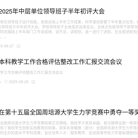
2025年中层单位领导班子半年初评大会
单位领导班子运行效能，系统总结上半年工作成果，科学谋划部署下半年重点任务，6
单位领导班子半年初评大会。学校领导班子全体成员出席会议，全体正处级领导干部参
责同志围绕上半年部门工作谈成绩、说不足，讲规划，逐一进行了述职。在全部述职完
...
25-06-27
本科教学工作合格评估整改工作汇报交流会议
教学工作合格评估整改工作汇报交流会议
心
2025-06-26
在第十五届全国周培源大学生力学竞赛中勇夺一等
届全国周培源大学生力学竞赛结果正式揭晓。我校学子表现卓越，首次摘得全国一等奖
呈现了我校学生创新实践教育的硕果。获奖名单截图（部分）全国周培源大学生力学竞
共同主办的高水平学科竞赛，旨在培养人才、服务教学、促进高等学校力学基础课程的
.