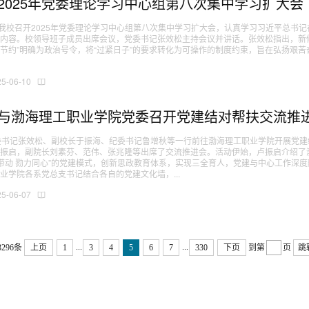
2025年党委理论学习中心组第八次集中学习扩大会
，我校召开2025年党委理论学习中心组第八次集中学习扩大会，认真学习习近平总书
内容。校领导班子成员出席会议，党委书记张效松主持会议并讲话。张效松指出，新
节约”明确为政治号令，将“过紧日子”的要求转化为可操作的制度约束，旨在弘扬艰
25-06-10
与渤海理工职业学院党委召开党建结对帮扶交流推
委书记张效松、副校长于振海、纪委书记鲁增秋等一行前往渤海理工职业学院开展党
卢振启，副院长刘素芬、范伟、张兆隆等出席了交流推进会。活动伊始，卢振启介绍了
范带动 勠力同心”的党建模式，创新思政教育体系，实现三全育人，党建与中心工作深度融合
业学院各系党总支书记结合各自的党建文化墙，...
25-06-07
...
...
3296条
上页
1
3
4
5
6
7
330
下页
到第
页
跳