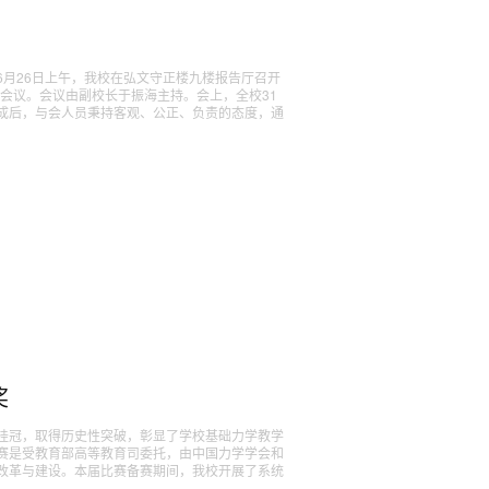
月26日上午，我校在弘文守正楼九楼报告厅召开
加会议。会议由副校长于振海主持。会上，全校31
成后，与会人员秉持客观、公正、负责的态度，通
奖
桂冠，取得历史性突破，彰显了学校基础力学教学
赛是受教育部高等教育司委托，由中国力学学会和
改革与建设。本届比赛备赛期间，我校开展了系统