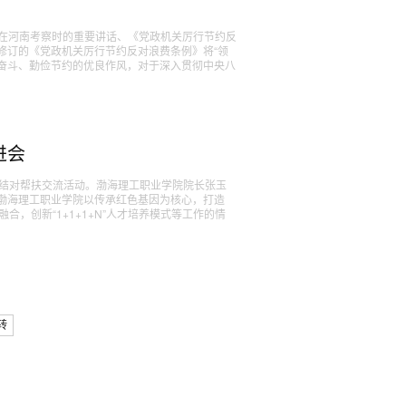
记在河南考察时的重要讲话、《党政机关厉行节约反
修订的《党政机关厉行节约反对浪费条例》将“领
苦奋斗、勤俭节约的优良作风，对于深入贯彻中央八
进会
建结对帮扶交流活动。渤海理工职业学院院长张玉
渤海理工职业学院以传承红色基因为核心，打造
，创新“1+1+1+N”人才培养模式等工作的情
转