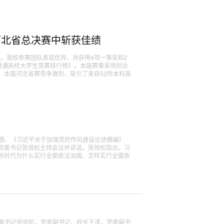
河北省总决赛中斩获佳绩
幕。我校参赛团队表现优异，共获得4项一等奖和2
普通高校大学生竞赛排行榜》。本届赛事采用创业
。本届河北省赛竞争激烈，吸引了来自52所本科高
思想、《习近平关于加强党的作风建设论述摘编》
党委书记张效松主持会议并讲话。张效松指出，习
新时代为什么实行全面依法治国、怎样实行全面依
党委书记张效松，党委副书记、校长王滨，党委副书