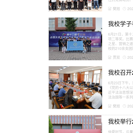
樊旭
20
我校学子
6月21日，第
项二等奖。比赛
之星、营销之道
校的210余支团队
贾双
20
我校召开
6月23日下午
《党的十八大
近平法治思想
法治国等一系列重
樊旭
20
我校举行
仲夏时节，瓜果