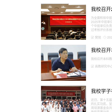
我校召开
为全面检验中层
2025年中层
个中层单位负
过考核评价系统，
樊旭
20
我校召开
我校召开本科
高教研究中
我校学子
近日，第十五
的扎实功底，
周培源基金会
性的竞赛动员、..