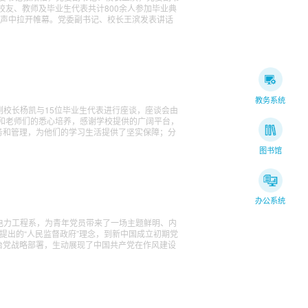
友、教师及毕业生代表共计800余人参加毕业典
歌声中拉开帷幕。党委副书记、校长王滨发表讲话
教务系统
，副校长杨凯与15位毕业生代表进行座谈，座谈会由
和老师们的悉心培养，感谢学校提供的广阔平台，
务和管理，为他们的学习生活提供了坚实保障；分
图书馆
办公系统
电力工程系，为青年党员带来了一场主题鲜明、内
提出的“人民监督政府”理念，到新中国成立初期党
治党战略部署，生动展现了中国共产党在作风建设