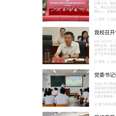
记崔立功，副校
礼。典礼仪式由
典礼上，党委副书
樊旭
20
我校召开
6月17日下午
杨凯主持。座
让他们学习成长
享了在学术探索、
樊旭
20
党委书记
为深入学习贯彻
容深刻的专题党
在复杂环境中坚
上的不懈探索。..
电力系办公