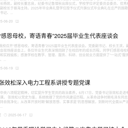
长杨凯，副校长董志良，纪委书记鲁增秋出席仪式，学校学位评定委员会委员、优秀校
副校长于振海主持。2025年毕业典礼暨学位授予仪式升旗仪式毕业典礼在庄严的国
记、...
25-06-20
“感恩母校，寄语青春”2025届毕业生代表座谈会
，我校召开“感恩母校，寄语青春”2025届毕业生代表座谈会。党委副书记、校长王滨
谈会现场座谈会上，各位毕业生代表深情回顾了在校四年的成长历程。同学们感恩母校
和实践锻炼；感激学校在教学、管理、服务、科研、创业就业方面提供了“一站式”服
...
25-06-19
张效松深入电力工程系讲授专题党课
中央八项规定精神，切实提升学生党员的政治素养，6月17日，党委书记张效松走进
课。 张效松以党史为鉴，系统梳理了党的作风建设历程。从革命战争时期毛泽东同志
持自我净化；从改革开放时期“解放思想、实事求是”的思想解放，到新时代全面从严
.
室
2025-06-17