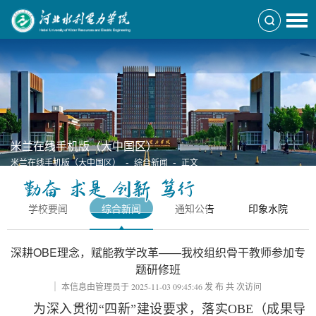
米兰在线手机版（大中国区）
-
-
米兰在线手机版（大中国区）
综合新闻
正文
学校要闻
综合新闻
通知公告
印象水院
深耕OBE理念，赋能教学改革——我校组织骨干教师参加专
题研修班
本信息由管理员于
2025-11-03 09:45:46
发 布 共
次访问
为深入贯彻“四新”建设要求，落实OBE（成果导